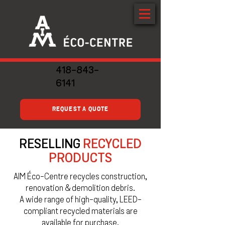
418-843-
6141
REQUEST A QUOTE
RESELLING
RECYCLED
PRODUCTS
AIM Éco-Centre recycles construction,
renovation & demolition debris.
A wide range of high-quality, LEED-
compliant recycled materials are
available for purchase.