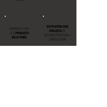
FRÊNE
ESTIMATION DES
ENTENTE SUR
PROJETS
DE
LES
PRODUITS
DÉCONSTRUCTION /
DÉJA TRIÉS
DÉMOLITION
DIVISIONS
SUIVEZ NOUS
D'AIM
CARRIÈRE
Découvrez nos
opportunités de
carrière